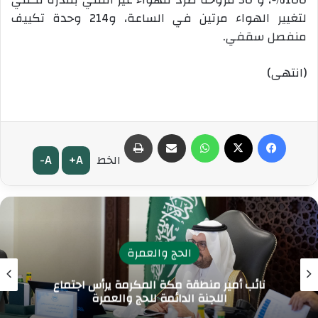
لتغيير الهواء مرتين في الساعة، و214 وحدة تكييف
منفصل سقفي.
(انتهى)
فيسبوك
‫X
واتساب
مشاركة عبر البريد
طباعة
A-
A+
الخط
الحج والعمرة
نائب أمير منطقة مكة المكرمة يرأس اجتماع
اللجنة الدائمة للحج والعمرة