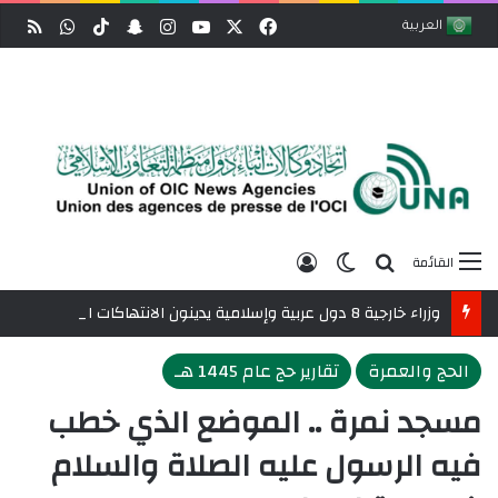
‫X
فيسبوك
‫YouTube
انستقرام
‫TikTok
سناب تشات
واتساب
ملخص
العربية
بحث عن
الوضع المظلم
تسجيل الدخول
القائمة
وزراء خارجية 8 دول عربية وإسلامية يدينون الانتهاكات الإسرائيلية المتواصلة في غزة
الحج والعمرة
تقارير حج عام 1445 هـ
مسجد نمرة .. الموضع الذي خطب
فيه الرسول عليه الصلاة والسلام