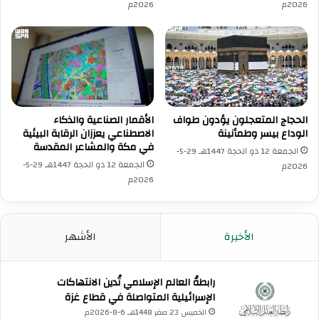
2026م
2026م
ا
ت
ل
أ
د
ا
ء
ر
الحجاج المتعجلون يؤدون طواف
الأقمار الصناعية والذكاء
الوداع بيسر وطمأنينة
الاصطناعي يعززان الرقابة البيئية
ك
في مكة والمشاعر المقدسة
ن
الجمعة 12 ذو الحجة 1447هـ 29-5-
ا
الجمعة 12 ذو الحجة 1447هـ 29-5-
2026م
ل
2026م
ح
ج
ا
الأخيرة
الأشهر
ل
أ
ع
رابطةُ العالم الإسلامي تُدين الانتهاكات
ظ
الإسرائيلية المتواصلة في قطاع غزة
م
الخميس 23 صفر 1448هـ 6-8-2026م