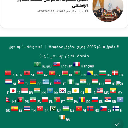
الإسلامي
الأربعاء 8 صفر 1448هـ 22-7-2026م
© حقوق النشر 2026، جميع الحقوق محفوظة |
اتحاد وكالات أنباء دول
منظمة التعاون الإسلامي ( يونا )
Français
English
العربية
ZH-CN
SQ
AZ
KY
BE
BN
BS
BG
DA
NL
TL
DE
EL
HT
HA
HI
HU
ID
IT
JA
JW
KN
KK
KO
KU
LA
MS
MY
NE
PS
FA
PL
PT
PA
RO
RU
SR
SO
ES
TH
TR
UR
UZ
VI
NO
CS
Fi
GA