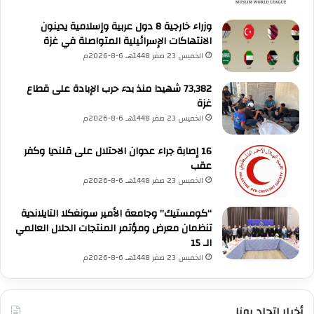
وزراء خارجية 8 دول عربية وإسلامية يدينون
الانتهاكات الإسرائيلية المتواصلة في غزة
الخميس 23 صفر 1448هـ 6-8-2026م
73,382 شهيدا منذ بدء حرب الإبادة على قطاع
غزة
الخميس 23 صفر 1448هـ 6-8-2026م
16 إصابة جراء عدوان الاحتلال على قلنديا وكفر
عقب
الخميس 23 صفر 1448هـ 6-8-2026م
“كومستيك” وجامعة الأمير سونغكلا التايلاندية
تنظمان معرض ومؤتمر المنتجات الحلال العالمي
الـ 15
UNA Chatbot
الخميس 23 صفر 1448هـ 6-8-2026م
مرحباً بك! 👋
اختر نوع المساعدة:
اسألني
💬
اطرح أي سؤال تريده
أسئلة من منصة (UNA)
📰
ابحث عن أخبار يونا
الأسئلة الشائعة
❓
تصفح الأسئلة المتكررة
أخبار اتحاد يونا