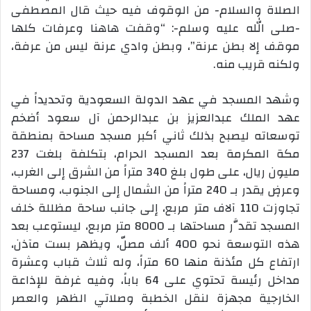
الصلاة والسلام- من الوقوف فيه حيث قال المصطفى
-صلى الله عليه وسلم-: “وقفت هاهنا وعرفات كلها
موقف إلا بطن عرنة”، وبطن وادي عرنة ليس من عرفة،
ولكنه قريب منه.
وشهد المسجد في عهد الدولة السعودية وتحديداً في
عهد الملك عبدالعزيز بن عبدالرحمن آل سعود أضخم
توسعاته ليصبح بذلك ثاني أكبر مسجد مساحة بمنطقة
مكة المكرمة بعد المسجد الحرام، بتكلفة بلغت 237
مليون ريال، على طول بلغ 340 متراً من الشرق إلى الغرب،
وعرضٍ يقدر بـ 240 متراً من الشمال إلى الجنوب، ومساحة
تجاوزت 110 آلاف متر مربع، إلى جانب ساحة مظللة خلف
المسجد تقدَّر مساحتها بـ 8000 متر مربع، ليستوعب بعد
هذه التوسعة نحو 400 ألف مصلّ، ويظهر بست مآذن،
ارتفاع كل مئذنة منها 60 متراً، وله ثلاث قباب وعشرة
مداخل رئيسة تحتوي على 64 باباً، وفيه غرفة للإذاعة
الخارجية مجهزة لنقل الخطبة وصلاتي الظهر والعصر