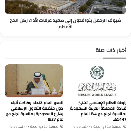
م
ر
ي
ح
ل
م
م
ضيوف الرحمن يتوافدون إلى صعيد عرفات لأداء ركن الحج
ن
و
ي
الأعظم
س
ت
م
و
ح
ا
أخبار ذات صلة
ج
ف
1
د
4
و
4
ن
5
إ
ه
ل
ـ
ى
ص
ع
رابطة العالم الإسلامي تهنئ
المدير العام لاتحاد وكالات أنباء
ي
قيادة المملكة العربية السعودية
دول منظمة التعاون الإسلامي
د
بمناسبة نجاح حج هذا العام
يهنئ السعودية بمناسبة نجاح حج
ع
1447هـ
عام ١٤٤٧
ر
الجمعة 12 ذو الحجة 1447هـ 29-5-
الجمعة 12 ذو الحجة 1447هـ 29-5-
ف