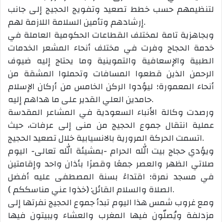
لتنظيمهم حسب خطط تصعيد وتفويج الحجيج إلى جانب
إرشادهم وتأمين السلامة اللازمة لهم.
وبجاهزية تامة لمختلف القطاعات الحكومية العاملة في
خدمة الحجاج وفرت في مختلف أنحاء المشعر الخدمات
الطبية والإسعافية والتموينية وما يحتاج إليه ضيوف
الرحمن الذين قطعوا المسافات وتحملوا المشقة من
أنحاء المعمورة؛ ليؤدوا الركن الخامس من أركان الإسلام
حامدين العلي القدير على ما هداهم إليه.
ورصدت وكالة الأنباء السعودية في المشاعر المقدسة
عملية انتقال جموع الحجيج من منى إلى عرفات، حيث
اتسمت الحركة المرورية بالانسيابية خلال تصعيد الحجيج.
ويؤدي حجاج بيت الله الحرام -بمشيئة الله تعالى- اليوم
صلاتي الظهر والعصر جمعًا وقصرًا بأذان واحد وإقامتين
في مسجد نمرة؛ اقتداءً بسنة المصطفى عليه أفضل
الصلاة والسلام القائل: (خذوا عني مناسككم ).
ومع غروب شمس هذا اليوم تبدأ جموع الحجيج نفرتها إلى
مزدلفة ويُصلّون فيها المغرب والعشاء ويبيتون فيها