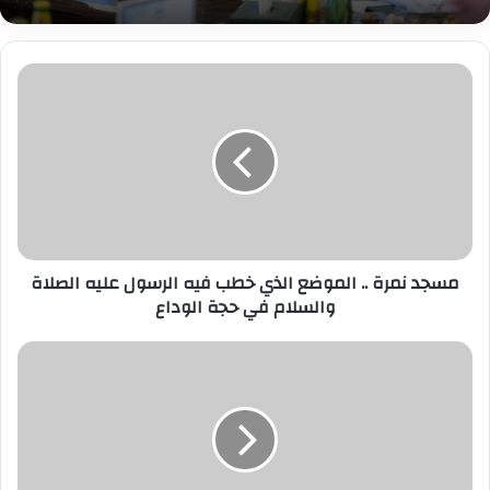
م
س
ج
د
ن
م
ر
ة
.
مسجد نمرة .. الموضع الذي خطب فيه الرسول عليه الصلاة
.
والسلام في حجة الوداع
ا
ل
م
"
و
ا
ض
ل
ع
ش
ا
ؤ
ل
و
ذ