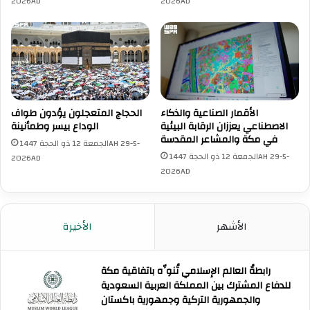
2026AD
2026AD
ا
ا
ة
ت
و
ه
ا
ا
ل
ل
س
ا
ل
س
ا
ت
الأقمار الصناعية والذكاء
الحجاج المتعجلون يؤدون طواف
م
الاصطناعي يعززان الرقابة البيئية
الوداع بيسر وطمأنينة
ق
في مكة والمشاعر المقدسة
ف
ب
الجمعة 12 ذو الحجة 1447AH 29-5-
ي
ا
الجمعة 12 ذو الحجة 1447AH 29-5-
2026AD
ح
ل
2026AD
ج
ض
ة
ي
ا
و
الأشهر
الأخيرة
ل
ف
و
ا
د
ل
ا
رابطةُ العالم الإسلامي تُنوِّه باتفاقية مكة
ر
ع
للدفاع المشترك بين المملكة العربية السعودية
ح
والجمهورية التركية وجمهورية باكستان
م