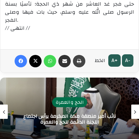
حتى فجر غد العاشر من شهر ذي الحجة؛ تأسيًا بسنة
الرسول صلى الله عليه وسلم، حيث بات فيها وصلى
الفجر.
// انتهى //
طباعة
مشاركة عبر البريد
واتساب
‫X
فيسبوك
A+
A-
الخط
الحج والعمرة
نائب أمير منطقة مكة المكرمة يرأس اجتماع
اللجنة الدائمة للحج والعمرة