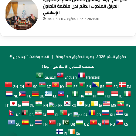
العراق المندوب الدائم لدى منظمة التعاون
الإسلامي
الأربعاء 8 صفر 1448AH 22-7-2026AD
© حقوق النشر 2026، جميع الحقوق محفوظة |
اتحاد وكالات أنباء دول
منظمة التعاون الإسلامي ( يونا )
Français
English
العربية
ZH-CN
SQ
AZ
KY
BE
BN
BS
BG
DA
NL
TL
DE
EL
HT
HA
HI
HU
ID
IT
JA
JW
KN
KK
KO
KU
LA
MS
MY
NE
PS
FA
PL
PT
PA
RO
RU
SR
SO
ES
TH
TR
UR
UZ
VI
NO
CS
Fi
GA