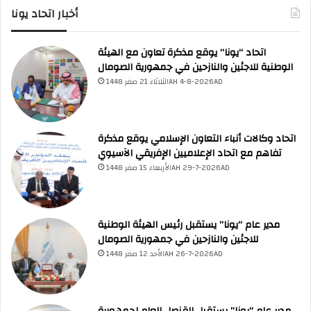
أخبار اتحاد يونا
اتحاد “يونا” يوقع مذكرة تعاون مع الهيئة
الوطنية للاجئين والنازحين في جمهورية الصومال
UNA Chatbot
الثلاثاء 21 صفر 1448AH 4-8-2026AD
مرحباً بك! 👋
اختر نوع المساعدة:
اسألني
💬
اطرح أي سؤال تريده
أسئلة من منصة (UNA)
📰
ابحث عن أخبار يونا
الأسئلة الشائعة
❓
تصفح الأسئلة المتكررة
اتحاد وكالات أنباء التعاون الإسلامي يوقع مذكرة
تفاهم مع اتحاد الإعلاميين الإفريقي الآسيوي
الأربعاء 15 صفر 1448AH 29-7-2026AD
مدير عام “يونا” يستقبل رئيس الهيئة الوطنية
للاجئين والنازحين في جمهورية الصومال
الأحد 12 صفر 1448AH 26-7-2026AD
مدير عام “يونا” يستقبل القنصل العام لجمهورية