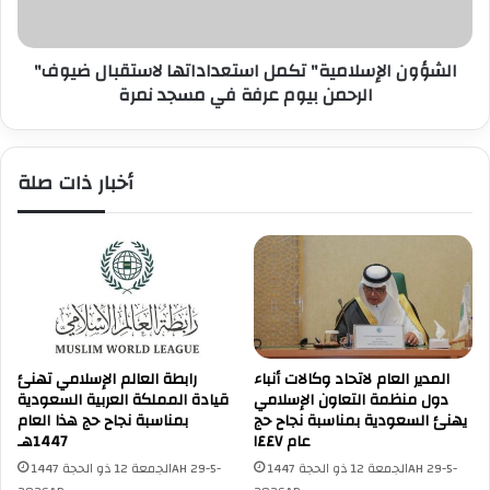
ن
ي
ا
خ
ل
ط
"الشؤون الإسلامية" تكمل استعداداتها لاستقبال ضيوف
إ
ب
الرحمن بيوم عرفة في مسجد نمرة
س
ف
ل
ي
ا
ه
م
أخبار ذات صلة
ا
ي
ل
ة
ر
"
س
ت
و
ك
ل
م
ع
ل
ل
ا
ي
س
المدير العام لاتحاد وكالات أنباء
رابطة العالم الإسلامي تهنئ
ه
ت
دول منظمة التعاون الإسلامي
قيادة المملكة العربية السعودية
ا
ع
يهنئ السعودية بمناسبة نجاح حج
بمناسبة نجاح حج هذا العام
ل
د
عام ١٤٤٧
1447هـ
ص
ا
الجمعة 12 ذو الحجة 1447AH 29-5-
الجمعة 12 ذو الحجة 1447AH 29-5-
ل
د