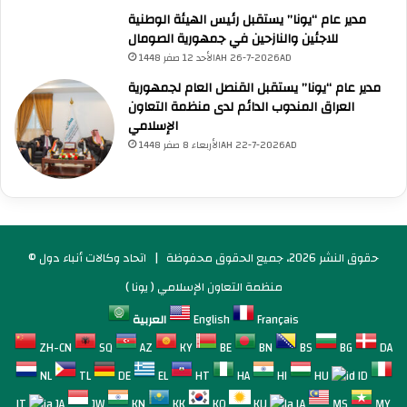
مدير عام “يونا” يستقبل رئيس الهيئة الوطنية
للاجئين والنازحين في جمهورية الصومال
الأحد 12 صفر 1448AH 26-7-2026AD
مدير عام “يونا” يستقبل القنصل العام لجمهورية
العراق المندوب الدائم لدى منظمة التعاون
الإسلامي
الأربعاء 8 صفر 1448AH 22-7-2026AD
© حقوق النشر 2026، جميع الحقوق محفوظة |
اتحاد وكالات أنباء دول
منظمة التعاون الإسلامي ( يونا )
Français
English
العربية
ZH-CN
SQ
AZ
KY
BE
BN
BS
BG
DA
NL
TL
DE
EL
HT
HA
HI
HU
ID
IT
JA
JW
KN
KK
KO
KU
LA
MS
MY