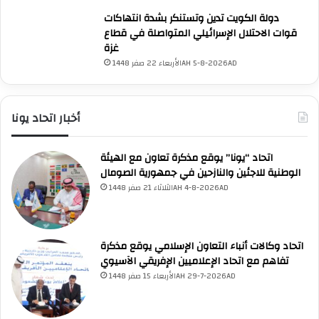
م
دولة الكويت تدين وتستنكر بشدة انتهاكات
ا
قوات الاحتلال الإسرائيلي المتواصلة في قطاع
ع
غزة
ي
الأربعاء 22 صفر 1448AH 5-8-2026AD
ة
أخبار اتحاد يونا
UNA Chatbot
مرحباً بك! 👋
اختر نوع المساعدة:
اسألني
💬
اطرح أي سؤال تريده
أسئلة من منصة (UNA)
اتحاد “يونا” يوقع مذكرة تعاون مع الهيئة
📰
ابحث عن أخبار يونا
الأسئلة الشائعة
❓
تصفح الأسئلة المتكررة
الوطنية للاجئين والنازحين في جمهورية الصومال
الثلاثاء 21 صفر 1448AH 4-8-2026AD
اتحاد وكالات أنباء التعاون الإسلامي يوقع مذكرة
تفاهم مع اتحاد الإعلاميين الإفريقي الآسيوي
الأربعاء 15 صفر 1448AH 29-7-2026AD