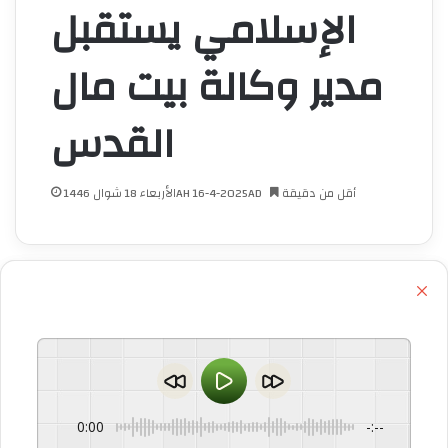
الإسلامي يستقبل
مدير وكالة بيت مال
القدس
أقل من دقيقة
الأربعاء 18 شوال 1446AH 16-4-2025AD
إ
غ
ل
ا
ق
0:00
-:--