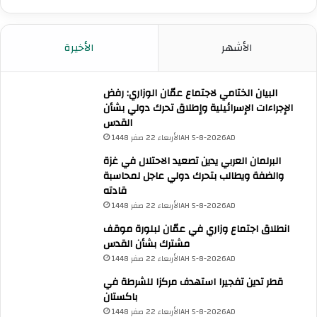
ق
ت
ص
ا
الأشهر
الأخيرة
د
ي
ة
البيان الختامي لاجتماع عمّان الوزاري: رفض
و
الإجراءات الإسرائيلية وإطلاق تحرك دولي بشأن
ا
القدس
ل
الأربعاء 22 صفر 1448AH 5-8-2026AD
ث
البرلمان العربي يدين تصعيد الاحتلال في غزة
ق
والضفة ويطالب بتحرك دولي عاجل لمحاسبة
ا
قادته
ف
الأربعاء 22 صفر 1448AH 5-8-2026AD
ي
ة
انطلاق اجتماع وزاري في عمّان لبلورة موقف
و
مشترك بشأن القدس
ا
الأربعاء 22 صفر 1448AH 5-8-2026AD
ل
قطر تدين تفجيرا استهدف مركزا للشرطة في
ا
باكستان
ج
الأربعاء 22 صفر 1448AH 5-8-2026AD
ت