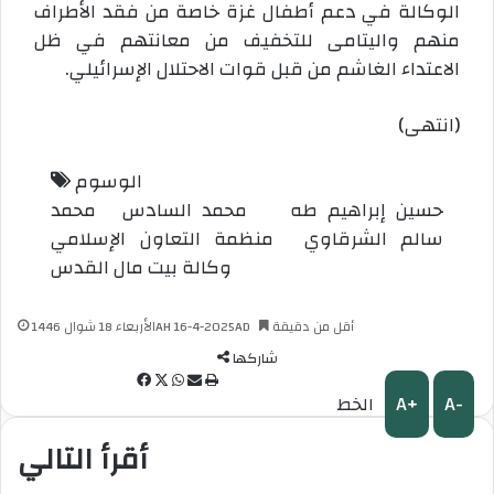
الوكالة في دعم أطفال غزة خاصة من فقد الأطراف
منهم واليتامى للتخفيف من معانتهم في ظل
الاعتداء الغاشم من قبل قوات الاحتلال الإسرائيلي.
(انتهى)
الوسوم
حسين إبراهيم طه
محمد السادس
محمد
سالم الشرقاوي
منظمة التعاون الإسلامي
وكالة بيت مال القدس
أقل من دقيقة
الأربعاء 18 شوال 1446AH 16-4-2025AD
شاركها
ط
م
و
ف
A+
A-
الخط
ب
ش
ا
X
ي
ا
ا
ت
س
أقرأ التالي
ع
ر
س
ب
ة
ك
ا
و