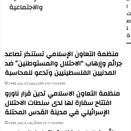
ب
و
والاجتماعية
ا
و
ر
ت
ن
ة
ص
ف
ا
ل
ي
ل
ة
ق
س
ص
ا
ف
ب
منظمة التعاون الإسلامي تستنكر تصاعد
ا
ع
ل
ة
جرائم وإرهاب “الاحتلال والمستوطنين” ضد
ا
و
المدنيين الفلسطينيين وتدعو للمحاسبة
ح
ا
ت
ل
الجمعة 10 صفر 1448AH 24-7-2026AD
ل
أ
ا
ر
منظمة التعاون الاسلامي تدين قرار ناورو
ل
ب
افتتاح سفارة لها لدى سلطات الاحتلال
أ
ع
ن
ي
الإسرائيلي في مدينة القدس المحتلة
ح
ن
ا
ل
الأربعاء 8 صفر 1448AH 22-7-2026AD
ء
ل