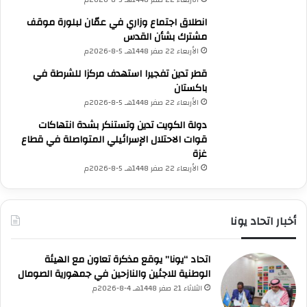
الأربعاء 22 صفر 1448هـ 5-8-2026م
ا
ف
م
ي
انطلاق اجتماع وزاري في عمّان لبلورة موقف
ب
م
مشترك بشأن القدس
م
ن
الأربعاء 22 صفر 1448هـ 5-8-2026م
ذ
ط
قطر تدين تفجيرا استهدف مركزا للشرطة في
ك
ق
باكستان
ر
ة
الأربعاء 22 صفر 1448هـ 5-8-2026م
ة
ا
ت
ل
دولة الكويت تدين وتستنكر بشدة انتهاكات
ف
خ
قوات الاحتلال الإسرائيلي المتواصلة في قطاع
ا
ل
غزة
ه
ي
الأربعاء 22 صفر 1448هـ 5-8-2026م
م
ج
إ
س
أخبار اتحاد يونا
ل
ا
م
اتحاد “يونا” يوقع مذكرة تعاون مع الهيئة
UNA Chatbot
آ
مرحباً بك! 👋
الوطنية للاجئين والنازحين في جمهورية الصومال
اختر نوع المساعدة:
ب
اسألني
💬
اطرح أي سؤال تريده
الثلاثاء 21 صفر 1448هـ 4-8-2026م
أسئلة من منصة (UNA)
📰
ا
ابحث عن أخبار يونا
الأسئلة الشائعة
❓
تصفح الأسئلة المتكررة