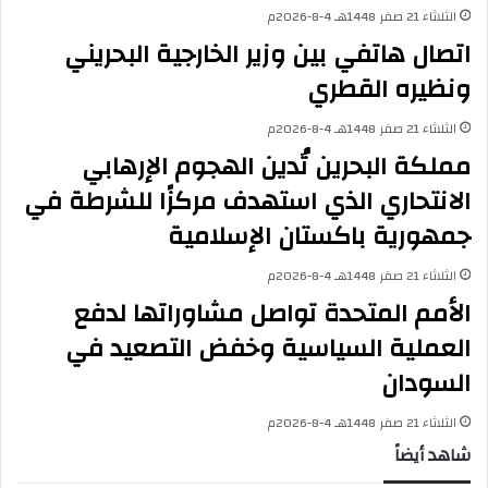
ق
م
الثلاثاء 21 صفر 1448هـ 4-8-2026م
ه
ا
اتصال هاتفي بين وزير الخارجية البحريني
ا
ل
ب
م
ونظيره القطري
ش
ت
أ
ح
الثلاثاء 21 صفر 1448هـ 4-8-2026م
ن
د
مملكة البحرين تُدين الهجوم الإرهابي
ت
ة
ص
يُ
الانتحاري الذي استهدف مركزًا للشرطة في
ا
ع
جمهورية باكستان الإسلامية
ع
ر
د
ب
الثلاثاء 21 صفر 1448هـ 4-8-2026م
ا
ع
ل
ن
الأمم المتحدة تواصل مشاوراتها لدفع
ت
ق
العملية السياسية وخفض التصعيد في
و
ل
ت
ق
السودان
ر
ه
ا
إ
الثلاثاء 21 صفر 1448هـ 4-8-2026م
ت
ز
شاهد أيضاً
ا
ا
ل
ء