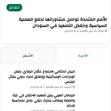
إ
ت
العالم
ق
ج
ل
د
الأمم المتحدة تواصل مشاوراتها لدفع العملية
ي
د
السياسية وخفض التصعيد في السودان
م
ا
ي
ل
الثلاثاء 21 صفر 1448هـ 4-8-2026م
ة
م
و
و
ت
ا
د
ج
الأخيرة
الأشهر
ع
ه
و
ا
إ
ت
البيان الختامي لاجتماع عمّان الوزاري: رفض
ل
ا
الإجراءات الإسرائيلية وإطلاق تحرك دولي بشأن
ى
ل
القدس
ا
ع
ل
الأربعاء 22 صفر 1448هـ 5-8-2026م
س
ا
ك
البرلمان العربي يدين تصعيد الاحتلال في غزة
ل
ر
والضفة ويطالب بتحرك دولي عاجل لمحاسبة
ت
ي
قادته
ز
ة