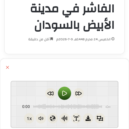
الفاشر في مدينة
الأبيض بالسودان
الخميس 24 محرم 1448هـ 9-7-2026م
أقل من دقيقة
إ
غ
ل
ا
ق
0:00
-:--
1x