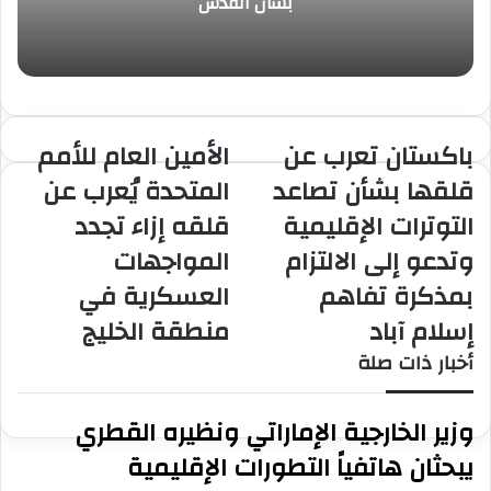
بشأن القدس
د
باكستان تعرب عن
الأمين العام للأمم
ب
ا
ا
ل
قلقها بشأن تصاعد
المتحدة يُعرب عن
ك
أ
التوترات الإقليمية
قلقه إزاء تجدد
س
م
ت
ي
وتدعو إلى الالتزام
المواجهات
ا
ن
بمذكرة تفاهم
العسكرية في
ن
ا
ت
ل
إسلام آباد
منطقة الخليج
ع
ع
ر
ا
أخبار ذات صلة
ب
م
ع
ل
وزير الخارجية الإماراتي ونظيره القطري
ن
ل
ق
أ
يبحثان هاتفياً التطورات الإقليمية
ل
م