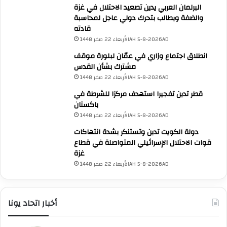
ه
البرلمان العربي يدين تصعيد الاحتلال في غزة
د
والضفة ويطالب بتحرك دولي عاجل لمحاسبة
ف
قادته
ا
الأربعاء 22 صفر 1448AH 5-8-2026AD
ل
انطلاق اجتماع وزاري في عمّان لبلورة موقف
ع
مشترك بشأن القدس
ا
الأربعاء 22 صفر 1448AH 5-8-2026AD
ص
م
قطر تدين تفجيرا استهدف مركزا للشرطة في
ة
باكستان
ا
الأربعاء 22 صفر 1448AH 5-8-2026AD
ل
دولة الكويت تدين وتستنكر بشدة انتهاكات
س
قوات الاحتلال الإسرائيلي المتواصلة في قطاع
و
غزة
ر
ي
الأربعاء 22 صفر 1448AH 5-8-2026AD
ة
UNA Chatbot
د
مرحباً بك! 👋
اختر نوع المساعدة:
م
اسألني
💬
أخبار اتحاد يونا
اطرح أي سؤال تريده
أسئلة من منصة (UNA)
ش
📰
ابحث عن أخبار يونا
الأسئلة الشائعة
❓
تصفح الأسئلة المتكررة
ق