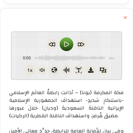
إ
غ
ل
ا
ق
0:00
-:--
1x
مكة المكرمة (يونا) – أدانت رابطةُ العالَم الإسلامي
-باستنكارٍ شديدٍ- استهدافَ الجمهورية الإسلامية
الإيرانية الناقلةَ السعوديةَ (وديان) خلالَ عبورها
مضيقَ هُرمز، واستهدافَ الناقلة القطرية (الركيات).
وفي بيانٍ للأمانة العامة للرابطة، جدَّد معالي الأمين