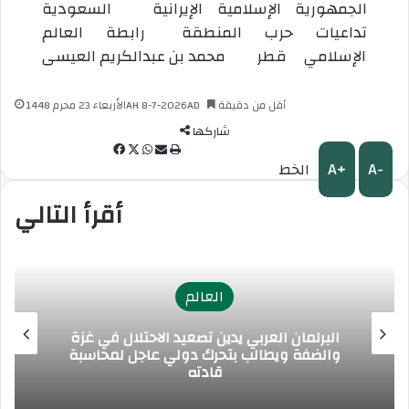
الجمهورية الإسلامية الإيرانية
السعودية
تداعيات حرب المنطقة
رابطة العالم
الإسلامي
قطر
محمد بن عبدالكريم العيسى
أقل من دقيقة
الأربعاء 23 محرم 1448AH 8-7-2026AD
شاركها
ط
م
و
ف
A+
A-
الخط
ب
ش
ا
X
ي
ا
ا
ت
س
أقرأ التالي
ع
ر
س
ب
ة
ك
ا
و
ة
ب
ك
ع
ب
العالم
ر
ا
البرلمان العربي يدين تصعيد الاحتلال في غزة
ل
والضفة ويطالب بتحرك دولي عاجل لمحاسبة
ب
قادته
ر
ي