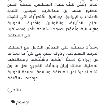
العام، رئيسُ هيئة علماء المسلمين، فضيلةُ الشيخ
الدكتور محمد بن عبدالكريم العيسى، التنديدَ
بالاعتداءاتِ الإيرانيةِ الإجراميةِ المُتكرِّرة، التي تنتهِك
القِيَم الدِّينية، والقوانين والأعراف الدولية
والإنسانية، وتُقوّض جهودَ استعادة الأمن والاستقرار
في المنطقة.
وشدَّدَ فضيلتُه على التضامُنِ الكاملِ مع المملكة
العربية السعودية، ودولة قطر، في كلِّ ما تتخذانه
من إجراءاتٍ تحفظُ أمنَهما وسُفُنَهما ومصالحَهما
الوطنية، مطالبًا إيرانَ بالوقْف الفوريّ لكل ما مِن
شأنه تهديدُ أمنِ المنطقة وسلامةِ المِلاحة الدولية
وإمدادات الطّاقة.
(انتهى)
الوسوم