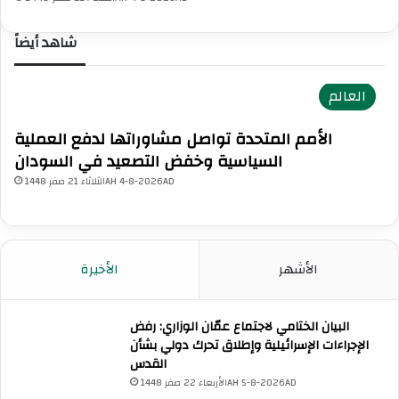
ا
ف
ل
ي
شاهد أيضاً
ه
د
ج
م
و
ش
العالم
م
ق
ا
الأمم المتحدة تواصل مشاوراتها لدفع العملية
ل
السياسية وخفض التصعيد في السودان
إ
ر
الثلاثاء 21 صفر 1448AH 4-8-2026AD
ه
ا
ب
ي
الأشهر
الأخيرة
ا
ل
ذ
البيان الختامي لاجتماع عمّان الوزاري: رفض
ي
الإجراءات الإسرائيلية وإطلاق تحرك دولي بشأن
ا
القدس
س
الأربعاء 22 صفر 1448AH 5-8-2026AD
ت