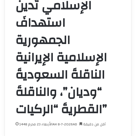
الإسلامي تُدين
استهدافَ
الجمهورية
الإسلامية الإيرانية
الناقلةَ السعوديةَ
“وديان”، والناقلةَ
القطريةَ “الركيات”
أقل من دقيقة
الأربعاء 23 محرم 1448AH 8-7-2026AD