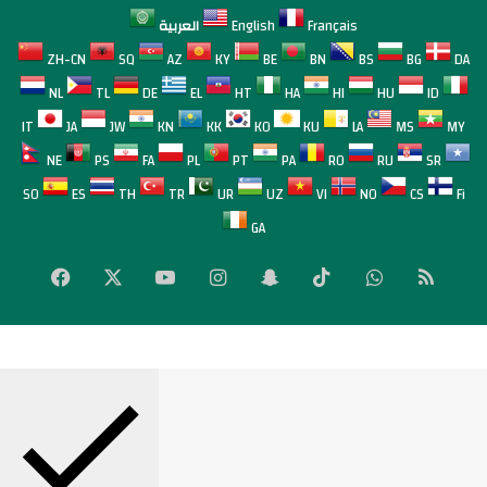
Français
English
العربية
ZH-CN
SQ
AZ
KY
BE
BN
BS
BG
DA
NL
TL
DE
EL
HT
HA
HI
HU
ID
IT
JA
JW
KN
KK
KO
KU
LA
MS
MY
NE
PS
FA
PL
PT
PA
RO
RU
SR
SO
ES
TH
TR
UR
UZ
VI
NO
CS
Fi
GA
لخص
واتساب
‫TikTok
سناب
انستقرام
‫YouTube
‫X
فيسبوك
لموقع
تشات
RSS