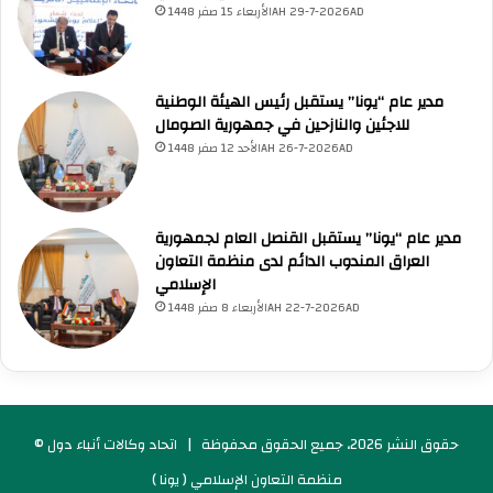
الأربعاء 15 صفر 1448AH 29-7-2026AD
ل
ر
ك
ي
مدير عام “يونا” يستقبل رئيس الهيئة الوطنية
ا
للاجئين والنازحين في جمهورية الصومال
ت
الأحد 12 صفر 1448AH 26-7-2026AD
"
مدير عام “يونا” يستقبل القنصل العام لجمهورية
العراق المندوب الدائم لدى منظمة التعاون
الإسلامي
الأربعاء 8 صفر 1448AH 22-7-2026AD
© حقوق النشر 2026، جميع الحقوق محفوظة |
اتحاد وكالات أنباء دول
منظمة التعاون الإسلامي ( يونا )