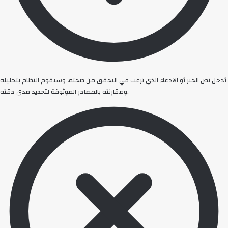
أدخل نص الخبر أو الادعاء الذي ترغب في التحقق من صحته، وسيقوم النظام بتحليله
ومقارنته بالمصادر الموثوقة لتحديد مدى دقته.