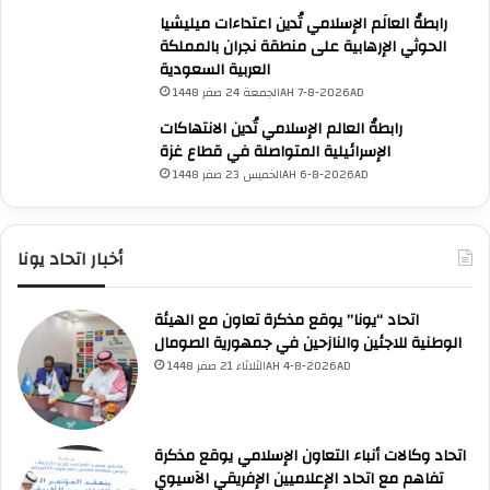
ع
رابطةُ العالَم الإسلامي تُدين اعتداءات ميليشيا
و
الحوثي الإرهابية على منطقة نجران بالمملكة
د
العربية السعودية
ي
الجمعة 24 صفر 1448AH 7-8-2026AD
ة
"
رابطةُ العالم الإسلامي تُدين الانتهاكات
و
الإسرائيلية المتواصلة في قطاع غزة
د
الخميس 23 صفر 1448AH 6-8-2026AD
ي
ا
ن
أخبار اتحاد يونا
"
و
ا
اتحاد “يونا” يوقع مذكرة تعاون مع الهيئة
ل
الوطنية للاجئين والنازحين في جمهورية الصومال
ق
الثلاثاء 21 صفر 1448AH 4-8-2026AD
ط
ر
ي
ة
اتحاد وكالات أنباء التعاون الإسلامي يوقع مذكرة
"
تفاهم مع اتحاد الإعلاميين الإفريقي الآسيوي
ا