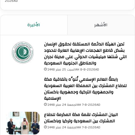
2026AD
ه
ن
د
ب
ي
ا
د
س
الأشهر
الأخيرة
ل
ت
م
ه
س
د
تدين الهيئة الدائمة المستقلة لحقوق الإنسان
ت
ا
بشكل قاطع الهجمات الإرهابية العابرة للحدود
ق
ف
التي شنتها ميليشيات الحوثي على مدينة نجران
ب
ا
والمناطق الجنوبية السعودية
ل
ل
السبت 25 صفر 1448AH 8-8-2026AD
ا
ن
ل
ا
رابطةُ العالم الإسلامي تُنوِّه باتفاقية مكة
م
ق
للدفاع المشترك بين المملكة العربية السعودية
ن
ل
والجمهورية التركية وجمهورية باكستان
ط
ت
الإسلامية
ق
ي
الجمعة 24 صفر 1448AH 7-8-2026AD
ة
ن
البيان المشترك لقمة مكة المكرمة للدفاع
ا
المشترك بين السعودية وتركيا وباكستان
ل
الجمعة 24 صفر 1448AH 7-8-2026AD
س