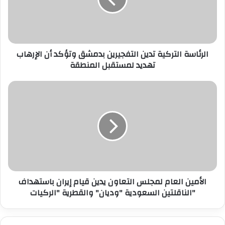
ا
س
ة
ا
ل
الرئاسة التركية تدين التفجيرين بدمشق وتؤكد أن الإرهاب
ت
تهديد لمستقبل المنطقة
ر
ك
ي
ا
ة
ل
ت
أ
د
م
ي
ي
ن
ن
ا
ا
ل
ل
ت
ع
ف
الأمين العام لمجلس التعاون يدين قيام إيران باستهداف
ا
ج
الناقلتين السعودية "وديان" والقطرية "الركيات"
م
ي
ل
ر
م
ي
ج