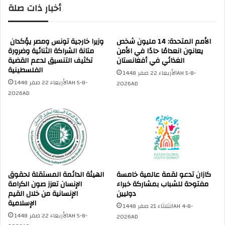
أخبار ذات صلة
ن
ل
ب
س
د
ا
م
ل
الأمم المتحدة: 14 مليون شخص
وزيرا خارجية تونس ومصر يؤكدان
ش
يعانون انعدامًا حادًا في الأمن
ت
متانة الشراكة الثنائية وضرورة
الغذائي في أفغانستان
ق
تكثيف التنسيق لدعم القضية
ع
الفلسطينية
و
ا
الأربعاء 22 صفر 1448AH 5-8-
ت
و
الأربعاء 22 صفر 1448AH 5-8-
2026AD
ؤ
ن
2026AD
ك
ي
د
د
أ
ي
ن
ن
ا
ق
ل
ي
إ
ا
كازان تدعو لقمة عالمية خامسة
الهيئة الدائمة المستقلة لحقوق
ر
م
مفتوحة للشباب بمشاركة خبراء
الإنسان تعزز صون الكرامة
ه
إ
دوليين
الإنسانية من خلال القيم
ا
ي
الإسلامية
الثلاثاء 21 صفر 1448AH 4-8-
ب
ر
الأربعاء 22 صفر 1448AH 5-8-
2026AD
ت
ا