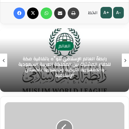
طباعة
مشاركة عبر البريد
واتساب
‫X
فيسبوك
A+
A-
الخط
العالم
رابطةُ العالم الإسلامي تُنوِّه باتفاقية مكة
للدفاع المشترك بين المملكة العربية السعودية
والجمهورية التركية وجمهورية باكستان
الإسلامية
ا
ل
ر
ئ