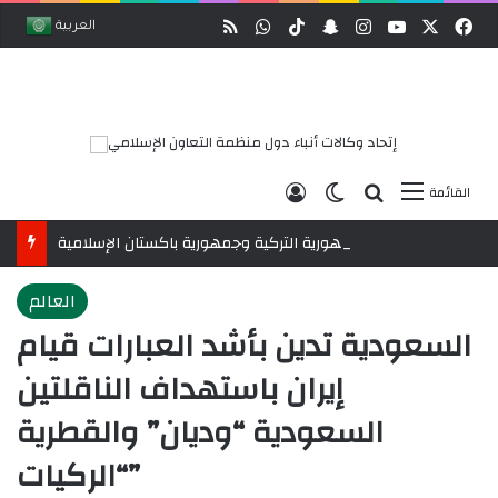
وك
‫X
‫YouTube
انستقرام
ملخص الموقع RSS
سناب تشات
‫TikTok
واتساب
العربية
بحث عن
الوضع المظلم
تسجيل الدخول
القائمة
رابطةُ العالم الإسلامي تُنوِّه باتفاقية مكة للدفاع المشترك بين المملكة العربية السعودية والجمهورية التركية وجمهورية باكستان الإسلامية
العالم
السعودية تدين بأشد العبارات قيام
إيران باستهداف الناقلتين
السعودية “وديان” والقطرية
“الركيات”