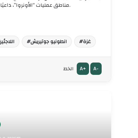
مناطق عمليات “الأونروا”، داعيًا إلى توفير الدعم المالي الفوري لضمان استمرار عملها.
غزة
انطونيو جوتيريش
اللاجئي
A+
A-
الخط
أق