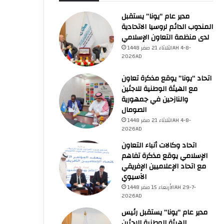
الأحد 26 صفر 1448AH 9-8-2026AD
مدير عام “يونا” يستقبل
المندوب الدائم لروسيا الاتحادية
91 منذ بداية حرب الإبادة
لدى منظمة التعاون الإسلامي
الثلاثاء 21 صفر 1448AH 4-8-
2026AD
اتحاد “يونا” يوقع مذكرة تعاون
مع الهيئة الوطنية للاجئين
الأحد 26 صفر 1448AH 9-
الأحد 26 صفر 1448AH 9-
الأحد 26 صفر 1448AH 9-
والنازحين في جمهورية
8-2026AD
8-2026AD
8-2026AD
الصومال
73,386 شهيدا و174,250 مصابا منذ بدء حرب الإبادة على قطاع غزة
قطر تدين بشدة استهداف ناقلة إماراتية تابعة لشركة “أدنوك” أثناء عبورها مضيق هرمز
الثلاثاء 21 صفر 1448AH 4-8-
2026AD
اتحاد وكالات أنباء التعاون
الإسلامي يوقع مذكرة تفاهم
مع اتحاد الإعلاميين الإفريقي
الآسيوي
الأربعاء 15 صفر 1448AH 29-7-
2026AD
مدير عام “يونا” يستقبل رئيس
الهيئة الوطنية للاجئين