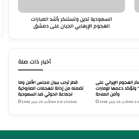
ح
ة
ق
ت
السعودية تدين وتستنكر بأشد العبارات
ق
د
إ
الهجوم الإرهابي الجبان على دمشق
ي
ن
ن
ج
و
ا
ت
ز
س
ي
ت
أخبار ذات صلة
ن
ن
ع
ك
ا
ر
كر الهجوم الإيراني على
قطر ترحب ببيان مجلس الأمن وما
ل
ب
 وتؤكد دعمها للإمارات
تضمنه من إدانة للهجمات الصاروخية
م
أ
وأمن الملاحة
لجماعة الحوثي ضد السعودية
ي
ش
1448AH 9-8-
الأحد 26 صفر 1448AH 9-8-2026AD
ي
د
ن
ا
ف
ل
ي
ع
ب
ب
ر
ا