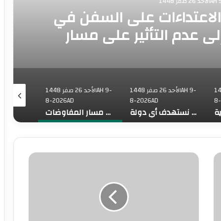
1448AH 
الاعتداءات على السفن في
ى عدم التأثير على مسار
فاوضات
1448AH 9-
الأحد 26 صفر 1448AH 9-
الأحد 26 صفر 1448AH 9-
8-2026AD
8-2026AD
8
وزير الخارجية التركي: دول أخرى تريد الانضمام إلى اتفاقية مكة ولا نستهدف أي دولة
سلطنة عُمان تستنكر الاعتداءات على السفن في مضيق هرمز وتدعو إلى عدم التأثير على مسار المفاوضات
ارتفاع عدد شهداء الحركة الأسيرة الى “328” منهم 91 منذ بداية حرب الإبادة
ف
ا
ل
ل
س
س
ط
ع
ي
و
ن
د
ت
ي