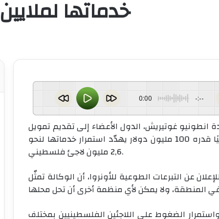
خدماتها لملايين 
0:00
-:--
دة انطونيو غوتيريش، الدول الأعضاء إلى تقديم تمويل
عاجل لوكالة “الأونروا”، محذرًا من أن عجزًا ماليًا قدره 100 مليون دولار يهدّد استمرار خدماتها لنحو
2,6 مليون لاجئ فلسطيني.
لان عن التبرعات الطوعية للأونروا، أن الوكالة تمثّل
واستمرار الضغوط على اللاجئين الفلسطينيين بمختلف