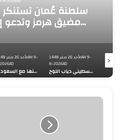
الأحد 26 صفر 9-8-2026AD
سلطنة عُمان تستنكر 
مضيق هرمز وتدعو إل
الم
الأحد 26 صفر 1448AH 9-
الأحد 26 صفر 1448AH 9-
الأحد 26 صفر 
-2026AD
8-2026AD
8-2026AD
مصر تنعى القائد الوطني الفلسطيني دياب اللوح
سوريا تدين اعتداءات ميليشيا الحوثي على نجران وتؤكد تضامنها مع السعودية