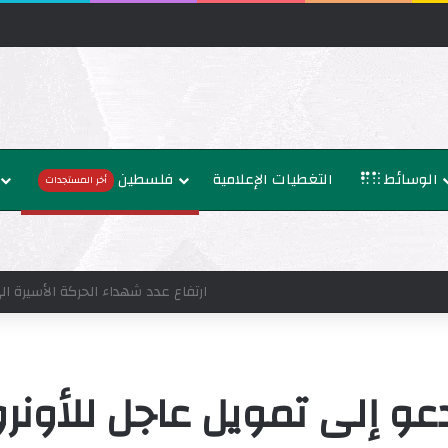
الوسائط
التغطيات الإعلامية
فلسطين
أخر المستجدات
سلطنة عُمان تستنكر الاعتداءات على السفن في مضيق هرمز وتدعو 
عو إلى تمويل عاجل للأونرو