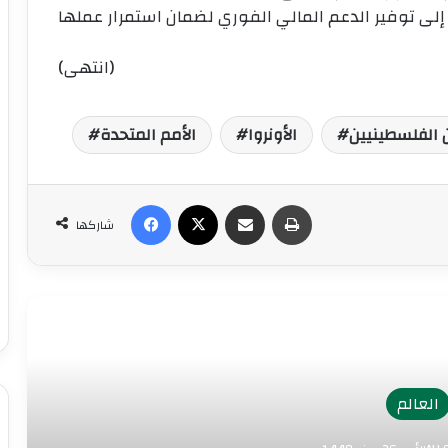
(انتهى)
ن الفلسطينيين
الأونروا
الأمم المتحدة
طباعة
مشاركة عبر البريد
‫X
فيسبوك
شاركها
رأ التالي
العالم