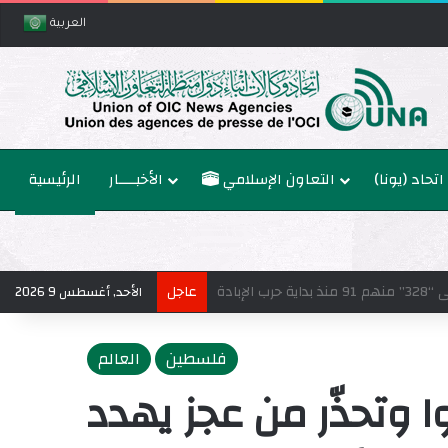
العربية
اتحاد (يونا)
التعاون الإسلامي
الأخبــــار
الرئيسية
إلى عدم التأثير على مسار المفاوضات
عاجل
الأحد, أغسطس 9 2026
فلسطين
العالم
ا وتحذّر من عجز يهدد