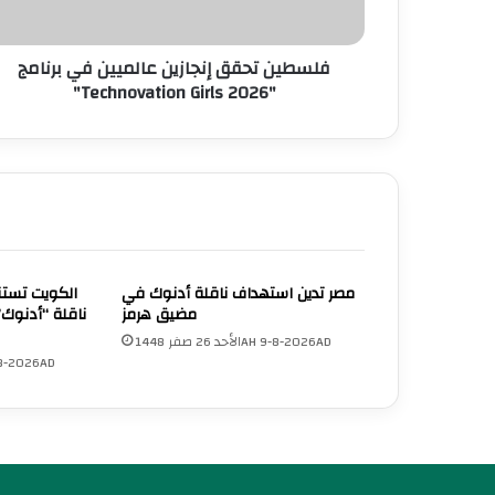
فلسطين تحقق إنجازين عالميين في برنامج
"Technovation Girls 2026"
مصر تدين استهداف ناقلة أدنوك في
الكويت تستن
مضيق هرمز
ناقلة “أدنوك”
الأحد 26 صفر 1448AH 9-8-2026AD
الأحد 26 صفر 2026AD
UNA Chatbot
مرحباً بك! 👋
اختر نوع المساعدة:
اسألني
💬
اطرح أي سؤال تريده
أسئلة من منصة (UNA)
📰
ابحث عن أخبار يونا
الأسئلة الشائعة
❓
تصفح الأسئلة المتكررة