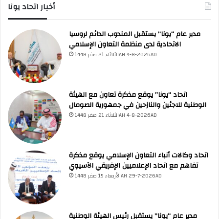
م
أخبار اتحاد يونا
مدير عام “يونا” يستقبل المندوب الدائم لروسيا
الاتحادية لدى منظمة التعاون الإسلامي
الثلاثاء 21 صفر 1448AH 4-8-2026AD
اتحاد “يونا” يوقع مذكرة تعاون مع الهيئة
UNA Chatbot
الوطنية للاجئين والنازحين في جمهورية الصومال
مرحباً بك! 👋
اختر نوع المساعدة:
اسألني
💬
الثلاثاء 21 صفر 1448AH 4-8-2026AD
اطرح أي سؤال تريده
أسئلة من منصة (UNA)
📰
ابحث عن أخبار يونا
الأسئلة الشائعة
❓
تصفح الأسئلة المتكررة
اتحاد وكالات أنباء التعاون الإسلامي يوقع مذكرة
تفاهم مع اتحاد الإعلاميين الإفريقي الآسيوي
الأربعاء 15 صفر 1448AH 29-7-2026AD
مدير عام “يونا” يستقبل رئيس الهيئة الوطنية