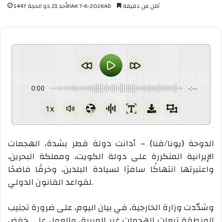
أقل من دقيقة
الأحد 21 ذو الحجة 1447AH 7-6-2026AD
0:00
-:--
1x
الدوحة (يونا/قنا) – أدانت دولة قطر بشدة، الهجمات
الإيرانية المتكررة على دولة الكويت، ومملكة البحرين،
واعتبرتها انتهاكًا سافرًا لسيادة البلدين، وخرقًا فاضحًا
لقواعد القانون الدولي.
وشدّدت وزارة الخارجية، في بيان اليوم، على ضرورة تجنيب
المنطقة تبعات الهجمات غير المبررة، والعمل على خفض