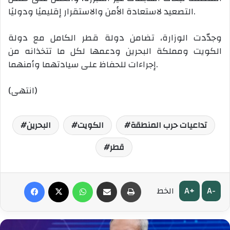
التصعيد لاستعادة الأمن والاستقرار إقليميًا ودوليًا.
وجدّدت الوزارة، تضامن دولة قطر الكامل مع دولة
الكويت ومملكة البحرين ودعمها لكل ما تتخذانه من
إجراءات للحفاظ على سيادتهما وأمنهما.
(انتهى)
تداعيات حرب المنطقة
الكويت
البحرين
قطر
طباعة
مشاركة عبر البريد
واتساب
‫X
فيسبوك
A+
A-
الخط