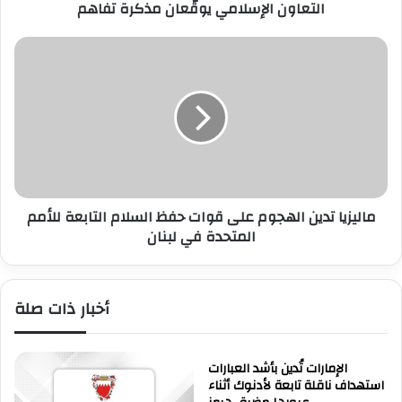
التعاون الإسلامي يوقّعان مذكرة تفاهم
م
ل
ل
م
ب
ا
ن
ل
و
ي
ك
ز
ا
ي
ل
ا
إ
ت
س
د
ل
ماليزيا تدين الهجوم على قوات حفظ السلام التابعة للأمم
ي
ا
المتحدة في لبنان
ن
م
ا
ي
ل
ة
ه
أخبار ذات صلة
و
ج
م
و
ر
م
ك
ع
الإمارات تُدين بأشد العبارات
ز
استهداف ناقلة تابعة لأدنوك أثناء
ل