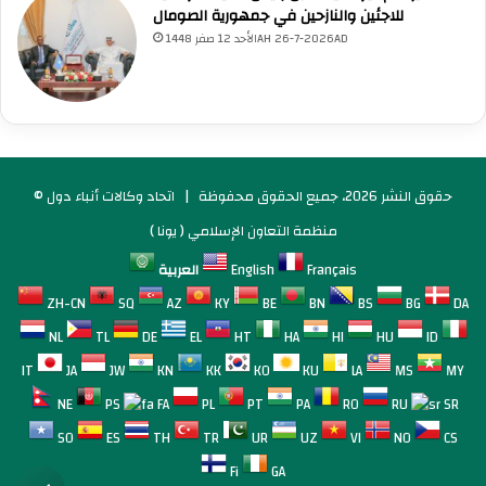
للاجئين والنازحين في جمهورية الصومال
الأحد 12 صفر 1448AH 26-7-2026AD
© حقوق النشر 2026، جميع الحقوق محفوظة |
اتحاد وكالات أنباء دول
منظمة التعاون الإسلامي ( يونا )
Français
English
العربية
ZH-CN
SQ
AZ
KY
BE
BN
BS
BG
DA
NL
TL
DE
EL
HT
HA
HI
HU
ID
IT
JA
JW
KN
KK
KO
KU
LA
MS
MY
NE
PS
FA
PL
PT
PA
RO
RU
SR
SO
ES
TH
TR
UR
UZ
VI
NO
CS
Fi
GA