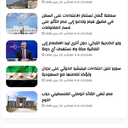
الأحد 26 صفر 1448AH 9-8-2026AD
إ
ل
س
أ
سلطنة عُمان تستنكر الاعتداءات على السفن
ل
م
في مضيق هرمز وتدعو إلى عدم التأثير على
ا
م
مسار المفاوضات
م
ا
ي
الأحد 26 صفر 1448AH 9-8-2026AD
ل
ي
م
وزير الخارجية التركي: دول أخرى تريد الانضمام إلى
و
ت
اتفاقية مكة ولا نستهدف أي دولة
قّ
ح
الأحد 26 صفر 1448AH 9-8-2026AD
ع
د
ا
ة
سوريا تدين اعتداءات ميليشيا الحوثي على نجران
ن
ف
وتؤكد تضامنها مع السعودية
م
ي
الأحد 26 صفر 1448AH 9-8-2026AD
ذ
ل
ك
ب
مصر تنعى القائد الوطني الفلسطيني دياب
ر
ن
اللوح
ة
ا
ت
الأحد 26 صفر 1448AH 9-8-2026AD
ن
ف
ا
ه