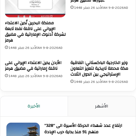
عبورها مضيق هرمز
ا
ى
ل
ق
الأحد 26 صفر 1448AH 9-8-2026AD
ت
و
ح
ا
مملكة البحرين تُدين الاعتداء
ك
ت
الإيراني على ناقلة نفط تابعة
ي
ح
لشركة أدنوك الإماراتية في مضيق
م
ف
هرمز
ب
ظ
الأحد 26 صفر 1448AH 9-8-2026AD
م
ا
ن
ل
وزير الخارجية الباكستاني: اتفاقية
الأردن يدين الاعتداء الإيراني على
ظ
س
مكة محطة تاريخية لتعزيز التعاون
ناقلة إماراتية في مضيق هرمز
م
ل
الإستراتيجي بين الدول الثلاث
الأحد 26 صفر 1448AH 9-8-2026AD
ة
ا
الأحد 26 صفر 1448AH 9-8-2026AD
ا
م
ل
ا
ت
ل
ع
ت
الأشهر
الأخيرة
ا
ا
و
ب
ن
ع
ارتفاع عدد شهداء الحركة الأسيرة الى “328”
ا
ة
منهم 91 منذ بداية حرب الإبادة
ل
ل