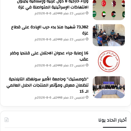
وزراء خارجية 8 دول عربية وإسلامية يدينون
ر
م
الانتهاكات الإسرائيلية المتواصلة في غزة
ا
س
الخميس 23 صفر 1448هـ 6-8-2026م
ر
ت
و
ق
73,382 شهيدا منذ بدء حرب الإبادة على قطاع
ا
ل
غزة
ل
ة
الخميس 23 صفر 1448هـ 6-8-2026م
س
ل
ل
ح
16 إصابة جراء عدوان الاحتلال على قلنديا وكفر
ا
ق
عقب
م
و
الخميس 23 صفر 1448هـ 6-8-2026م
ف
ق
ي
ا
ا
“كومستيك” وجامعة الأمير سونغكلا التايلاندية
ل
ل
تنظمان معرض ومؤتمر المنتجات الحلال العالمي
إ
م
الـ 15
ن
ن
س
الخميس 23 صفر 1448هـ 6-8-2026م
ط
ا
ق
ن
ة
ت
أخبار اتحاد يونا
د
UNA Chatbot
ع
مرحباً بك! 👋
اختر نوع المساعدة: