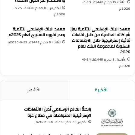
والاستثمار عبر الدول الأعضاء
ل
2
الثلاثاء 15 محرم 1448هـ 30-6-
د
6
الخميس 10 محرم 1448هـ 25-6-
2026م
ب
.
2026م
ل
.
و
.
معهد البنك الإسلامي للتنمية يعزز
معهد البنك الإسلامي للتنمية
م
.
شراكاته العالمية من خلال لقاءات
يصدر تقريره السنوي لعام 2025م
ا
.
ثنائية إستراتيجية خلال الاجتماعات
الثلاثاء 8 محرم 1448هـ 23-6-2026م
س
ا
السنوية لمجموعة البنك لعام
ي
2026
ل
ة
ه
الأربعاء 9 محرم 1448هـ 24-6-
ل
ي
2026م
ت
ئ
ع
ة
ز
ا
الأخيرة
الأشهر
ي
ل
ز
د
ا
ا
ل
رابطةُ العالم الإسلامي تُدين الانتهاكات
ئ
ا
الإسرائيلية المتواصلة في قطاع غزة
م
س
ة
الخميس 23 صفر 1448هـ 6-8-2026م
ت
ا
ق
ل