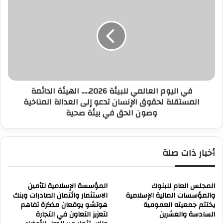
ك
ي
ي
ا
د
ل
ه
ي
ا
و
ع
م
ل
ا
ى
ل
م
في اليوم العالمي للبيئة 2026..... الهيئة الدائمة
ع
و
ا
المستقلة لحقوق الإنسان تدعو إلى العدالة المناخية
ا
ل
وصون الحق في بيئة صحية
ص
م
ل
ي
ة
ل
أخبار ذات صلة
ا
ل
ل
ب
ج
ي
ه
ئ
المجلس العام للبنوك
المؤسسة الإسلامية لتأمين
و
ة
والمؤسسات المالية الإسلامية
الاستثمار وائتمان الصادرات وبنك
د
يختتم جمعيته العمومية
هوتشو يوقعان مذكرة تفاهم
2
السادسة والعشرين
لتعزيز التعاون في التجارة
ا
0