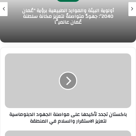
أولوية البيئة والموارد الطبيعية برؤية “عُمان
2040”: جهودٌ متواصلةٌ لتعزيز مكانة سلطنة
عُمان عالميًّا
ب
ا
ك
س
ت
ا
ن
ت
ج
باكستان تجدد تأكيدها على مواصلة الجهود الدبلوماسية
د
د
لتعزيز الاستقرار والسلام في المنطقة
ت
أ
ف