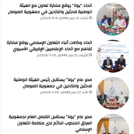
و
اسألني
💬
اتحاد “يونا” يوقع مذكرة تعاون مع الهيئة
اطرح أي سؤال تريده
أسئلة من منصة (UNA)
📰
إ
ابحث عن أخبار يونا
الوطنية للاجئين والنازحين في جمهورية الصومال
الأسئلة الشائعة
❓
تصفح الأسئلة المتكررة
ل
الثلاثاء 21 صفر 1448هـ 4-8-2026م
ى
ا
ل
ع
اتحاد وكالات أنباء التعاون الإسلامي يوقع مذكرة
د
تفاهم مع اتحاد الإعلاميين الإفريقي الآسيوي
ا
الأربعاء 15 صفر 1448هـ 29-7-2026م
ل
ة
ا
ل
مدير عام “يونا” يستقبل رئيس الهيئة الوطنية
م
للاجئين والنازحين في جمهورية الصومال
ن
الأحد 12 صفر 1448هـ 26-7-2026م
ا
خ
ي
مدير عام “يونا” يستقبل القنصل العام لجمهورية
ة
العراق المندوب الدائم لدى منظمة التعاون
و
الإسلامي
ص